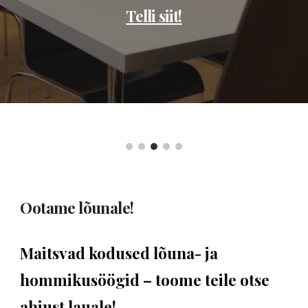
Telli siit!
Ootame lõunale!
Maitsvad kodused lõuna- ja
hommikusöögid – toome teile otse
ahjust lauale!